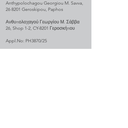
Anthypolochagou Georgiou M. Savva,
26 8201 Geroskipou, Paphos
Ανθυπολοχαγού Γεωργίου Μ. Σάββα
26, Shop 1-2, CY-8201 Γεροσκήπου
Appl.No: PH3870/25
Geschäftsführer: Thorsten Froese
Mail:
office@mail-sports.com
Tel.Nr:
+49 172 8548136
Anfragen